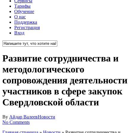
Сервисы
Тарифы
Обучение
О нас
Поддержка
Регистрация
Вход
Close
Search
Развитие сотрудничества и
методологического
сопровождения деятельности
участников в сфере закупок
Свердловской области
By
Айдар Валеев
Новости
No Comments
Главная страница
»
Новости
»
Развитие сотрудничества и