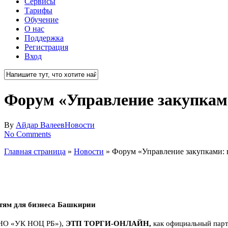
Сервисы
Тарифы
Обучение
О нас
Поддержка
Регистрация
Вход
Close
Search
Форум «Управление закупкам
By
Айдар Валеев
Новости
No Comments
Главная страница
»
Новости
»
Форум «Управление закупками: 
тям для бизнеса Башкирии
(АНО «УК НОЦ РБ»),
ЭТП
ТОРГИ-ОНЛАЙН,
как официальный пар