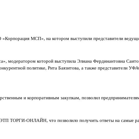
АО «Корпорация МСП», на котором выступили представители вед
а», модератором которой выступила Элиана Фердинантовна Саитова
рентной политике, Рита Баязитова, а также представители УФАС 
рственным и корпоративным закупкам, позволил предпринимателям 
 ЭТП ТОРГИ-ОНЛАЙН, что позволило получить ответы на самые разн