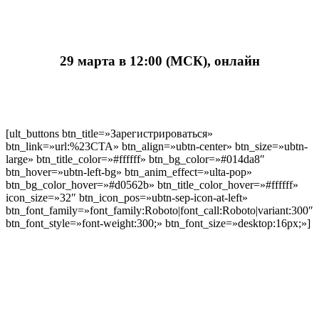
29 марта в 12:00 (МСК), онлайн
[ult_buttons btn_title=»Зарегистрироваться»
btn_link=»url:%23CTA» btn_align=»ubtn-center» btn_size=»ubtn-
large» btn_title_color=»#ffffff» btn_bg_color=»#014da8″
btn_hover=»ubtn-left-bg» btn_anim_effect=»ulta-pop»
btn_bg_color_hover=»#d0562b» btn_title_color_hover=»#ffffff»
icon_size=»32″ btn_icon_pos=»ubtn-sep-icon-at-left»
btn_font_family=»font_family:Roboto|font_call:Roboto|variant:300″
btn_font_style=»font-weight:300;» btn_font_size=»desktop:16px;»]