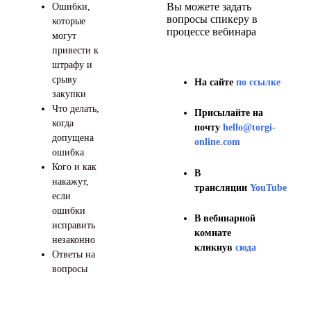
Вы можете задать
Ошибки,
вопросы спикеру в
которые
процессе вебинара
могут
привести к
штрафу и
срыву
На сайте
по ссылке
закупки
Что делать,
Присылайте на
когда
почту
hello@torgi-
допущена
online.com
ошибка
Кого и как
В
накажут,
трансляции
YouTube
если
ошибки
В вебинарной
исправить
комнате
незаконно
кликнув
сюда
Ответы на
вопросы