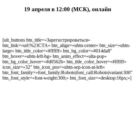
19 апреля в 12:00 (МСК), онлайн
[ult_buttons btn_title=»Зарегистрироваться»
btn_link=»url:%23CTA» btn_align=»ubtn-center» btn_size=»ubtn-
large» btn_title_color=»#ffffff» btn_bg_color=»#014da8″
btn_hover=»ubtn-left-bg» btn_anim_effect=»ulta-pop»
btn_bg_color_hover=»#d0562b» btn_title_color_hover=»#ffffff»
icon_size=»32″ btn_icon_pos=»ubtn-sep-icon-at-left»
btn_font_family=»font_family:Roboto|font_call:Roboto|variant:300″
btn_font_style=»font-weight:300;» btn_font_size=»desktop:16px;»]
ебинара