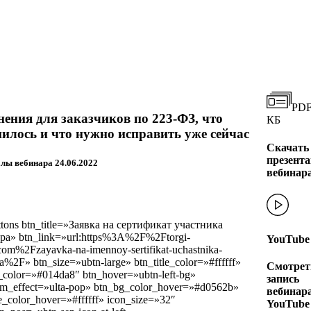
PDF
ения для заказчиков по 223-ФЗ, что
КБ
илось и что нужно исправить уже сейчас
Скачать
презент
лы вебинара 24.06.2022
вебинар
ttons btn_title=»Заявка на сертификат участника
ра» btn_link=»url:https%3A%2F%2Ftorgi-
YouTube
com%2Fzayavka-na-imennoy-sertifikat-uchastnika-
a%2F» btn_size=»ubtn-large» btn_title_color=»#ffffff»
Смотрет
_color=»#014da8″ btn_hover=»ubtn-left-bg»
запись
im_effect=»ulta-pop» btn_bg_color_hover=»#d0562b»
вебинара
le_color_hover=»#ffffff» icon_size=»32″
YouTube