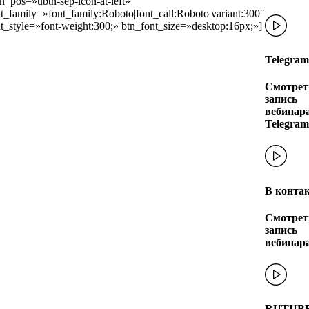
n_pos=»ubtn-sep-icon-at-left»
t_family=»font_family:Roboto|font_call:Roboto|variant:300″
t_style=»font-weight:300;» btn_font_size=»desktop:16px;»]
Telegram
Смотрет
запись
вебинара
Telegram
В конта
Смотрет
запись
вебинар
RUTUB