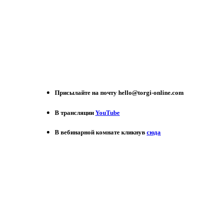
Присылайте на почту hello@torgi-online.com
В трансляции
YouTube
В вебинарной комнате кликнув
сюда