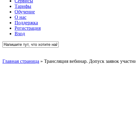
Сервисы
Тарифы
Обучение
О нас
Поддержка
Регистрация
Вход
Close
Search
Главная страница
»
Трансляция вебинар. Допуск заявок участн