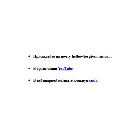
Присылайте на почту hello@torgi-online.com
В трансляции
YouTube
В вебинарной комнате кликнув
сюда