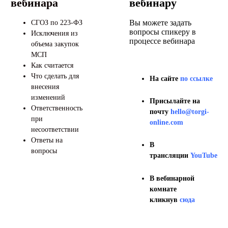
вебинара
вебинару
Вы можете задать
СГОЗ по 223-ФЗ
вопросы спикеру в
Исключения из
процессе вебинара
объема закупок
МСП
Как считается
Что сделать для
На сайте
по ссылке
внесения
изменений
Присылайте на
Ответственность
почту
hello@torgi-
при
online.com
несоответствии
Ответы на
В
вопросы
трансляции
YouTube
В вебинарной
комнате
кликнув
сюда