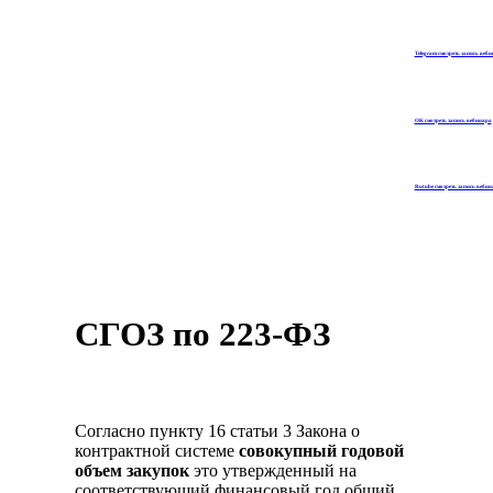
Telegram смотреть запись веб
OK смотреть запись вебинара
Rutube смотреть запись вебин
СГОЗ по 223-ФЗ
Согласно пункту 16 статьи 3 Закона о
контрактной системе
совокупный годовой
объем закупок
это утвержденный на
соответствующий финансовый год общий