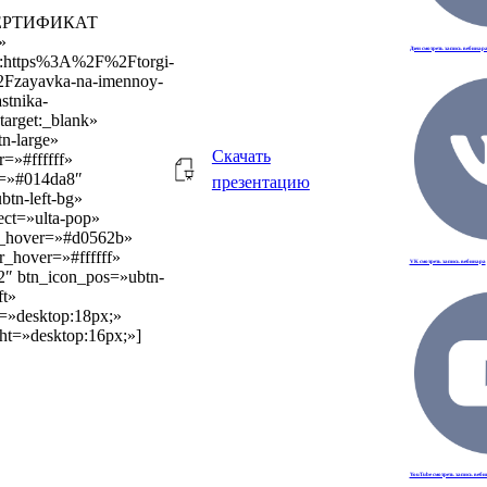
»СЕРТИФИКАТ
»
Дзен смотреть запись вебинар
l:https%3A%2F%2Ftorgi-
2Fzayavka-na-imennoy-
astnika-
target:_blank»
n-large»
Скачать
r=»#ffffff»
r=»#014da8″
презентацию
btn-left-bg»
ect=»ulta-pop»
r_hover=»#d0562b»
or_hover=»#ffffff»
VK смотреть запись вебинара
2″ btn_icon_pos=»ubtn-
ft»
e=»desktop:18px;»
ght=»desktop:16px;»]
YouTube смотреть запись веб