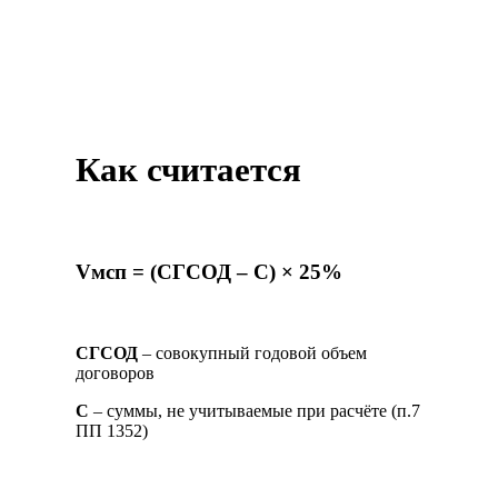
Как считается
V
мсп
= (СГСОД –
С) ×
25
%
СГСОД
– совокупный годовой объем
договоров
С
– суммы, не учитываемые при расчёте (п.7
ПП 1352)