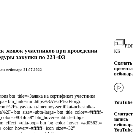
PDF
к заявок участников при проведении
КБ
едуры закупки по 223-ФЗ
Скачать
презент
лы вебинара 21.07.2022
вебинар
ttons btn_title=»Заявка на сертификат участника
ра» btn_link=»url:https%3A%2F%2Ftorgi-
YouTube
com%2Fzayavka-na-imennoy-sertifikat-uchastnika-
a%2F» btn_size=»ubtn-large» btn_title_color=»#ffffff»
Смотрет
_color=»#014da8″ btn_hover=»ubtn-left-bg»
запись
im_effect=»ulta-pop» btn_bg_color_hover=»#d0562b»
вебинара
le_color_hover=»#ffffff» icon_size=»32″
YouTube