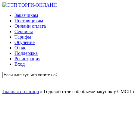
Skip
to
Menu
Заказчикам
main
Поставщикам
content
Онлайн оплата
Сервисы
Тарифы
Обучение
О нас
Поддержка
Регистрация
Вход
Close
Search
Главная страница
»
Годовой отчет об объеме закупок у СМСП п