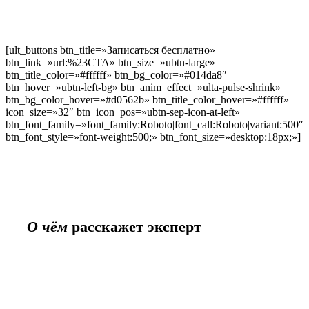
[ult_buttons btn_title=»Записаться бесплатно»
btn_link=»url:%23CTA» btn_size=»ubtn-large»
btn_title_color=»#ffffff» btn_bg_color=»#014da8″
btn_hover=»ubtn-left-bg» btn_anim_effect=»ulta-pulse-shrink»
btn_bg_color_hover=»#d0562b» btn_title_color_hover=»#ffffff»
icon_size=»32″ btn_icon_pos=»ubtn-sep-icon-at-left»
btn_font_family=»font_family:Roboto|font_call:Roboto|variant:500″
btn_font_style=»font-weight:500;» btn_font_size=»desktop:18px;»]
О чём
расскажет эксперт