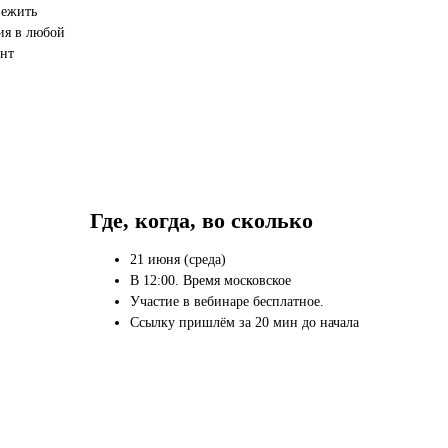
вежить
материал
о участии в
ия в любой
вебинаре
нт
Где, когда, во сколько
21 июня (среда)
В 12:00. Время московское
Участие в вебинаре бесплатное.
Ссылку пришлём за 20 мин до начала