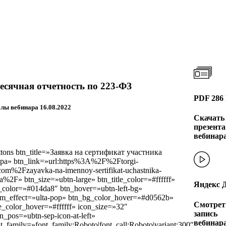
сячная отчетность по 223-ФЗ
PDF 286
лы вебинара 16.08.2022
Скачать
презент
вебинар
ttons btn_title=»Заявка на сертификат участника
ра» btn_link=»url:https%3A%2F%2Ftorgi-
com%2Fzayavka-na-imennoy-sertifikat-uchastnika-
a%2F» btn_size=»ubtn-large» btn_title_color=»#ffffff»
Яндекс 
_color=»#014da8″ btn_hover=»ubtn-left-bg»
im_effect=»ulta-pop» btn_bg_color_hover=»#d0562b»
Смотрет
le_color_hover=»#ffffff» icon_size=»32″
запись
n_pos=»ubtn-sep-icon-at-left»
вебинара
t_family=»font_family:Roboto|font_call:Roboto|variant:300″