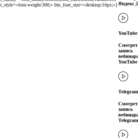
Яндекс 
t_style=»font-weight:300;» btn_font_size=»desktop:16px;»]
YouTube
Смотрет
запись
вебинара
YouTube
Telegram
Смотрет
запись
вебинара
Telegram