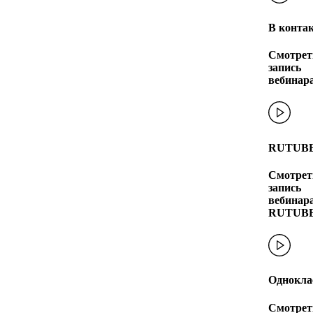
В конта
Смотрет
запись
вебинар
RUTUB
Смотрет
запись
вебинара
RUTUB
Однокла
Смотрет