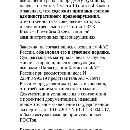
выполнении работ по предмету Аукциона,
нарушают пункту 1 части 10 статьи 4 Закона
о закупках,
что содержит признаки состава
административного правонарушения
,
ответственность за совершение которых
предусмотрена частью 7 статьи 7.32.3
Кодекса Российской Федерации об
административных правонарушениях.
Заказчик, не согласившись с решением ФАС
России,
обжаловал его в судебном порядке
.
Суд, рассмотрев материалы дела, заслушав
мнения сторон, пришел к следующим
выводам «На заседании Комиссии ФАС
России при рассмотрении дела N
223ФЗ-995/19 представитель АО «Почта
России» представил материалы и сообщил,
что требованиям технического задания
Документации установлены в соответствии
с проектной документацией, имеющей
положительное заключение государственной
экспертизы от 19.05.2017 N 61-1-1-3-0045-17,
и были актуальными до принятия новых
ГОСТов.
Вместе с тем, учитывая, что участниками