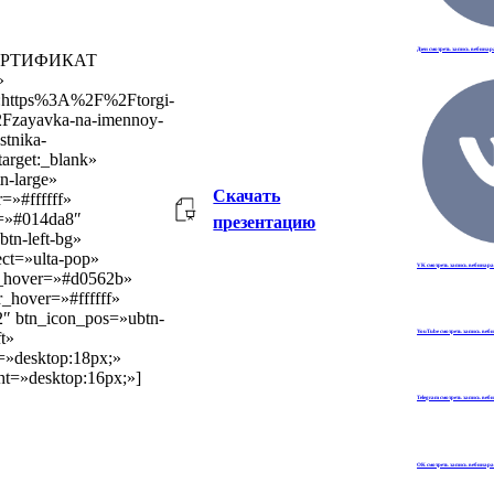
Дзен смотреть запись вебинар
»СЕРТИФИКАТ
»
l:https%3A%2F%2Ftorgi-
Fzayavka-na-imennoy-
astnika-
arget:_blank»
n-large»
Скачать
r=»#ffffff»
=»#014da8″
презентацию
tn-left-bg»
ect=»ulta-pop»
VK смотреть запись вебинар
r_hover=»#d0562b»
or_hover=»#ffffff»
2″ btn_icon_pos=»ubtn-
ft»
YouTube смотреть запись веб
e=»desktop:18px;»
ht=»desktop:16px;»]
Telegram смотреть запись веб
OK смотреть запись вебинар