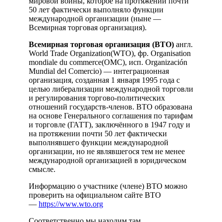
мировой войны, которое на протяжении почти
50 лет фактически выполняло функции
международной организации (ныне —
Всемирная торговая организация).
Всемирная торговая организация (ВТО)
англ.
World Trade Organization(WTO), фр. Organisation
mondiale du commerce(OMC), исп. Organización
Mundial del Comercio) — интеграционная
организация, созданная 1 января 1995 года с
целью либерализации международной торговли
и регулирования торгово-политических
отношений государств-членов. ВТО образована
на основе Генерального соглашения по тарифам
и торговле (ГАТТ), заключённого в 1947 году и
на протяжении почти 50 лет фактически
выполнявшего функции международной
организации, но не являвшегося тем не менее
международной организацией в юридическом
смысле.
Информацию о участнике (члене) ВТО можно
проверить на официальном сайте ВТО
—
https://
www.wto.org
Соответственно мы находим там