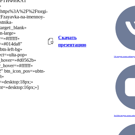
»СЕРТИФИКАТ
»
l:https%3A%2F%2Ftorgi-
Fzayavka-na-imennoy-
astnika-
arget:_blank»
n-large»
Скачать
r=»#ffffff»
=»#014da8″
презентацию
tn-left-bg»
ect=»ulta-pop»
VK смотреть запись вебинар
r_hover=»#d0562b»
or_hover=»#ffffff»
2″ btn_icon_pos=»ubtn-
ft»
e=»desktop:18px;»
ht=»desktop:16px;»]
YouTube смотреть запись веб