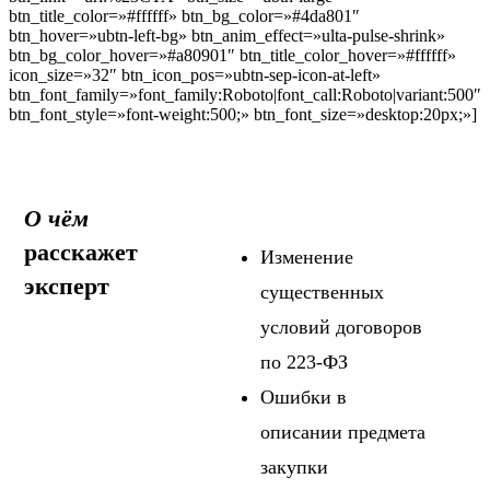
btn_title_color=»#ffffff» btn_bg_color=»#4da801″
btn_hover=»ubtn-left-bg» btn_anim_effect=»ulta-pulse-shrink»
btn_bg_color_hover=»#a80901″ btn_title_color_hover=»#ffffff»
icon_size=»32″ btn_icon_pos=»ubtn-sep-icon-at-left»
btn_font_family=»font_family:Roboto|font_call:Roboto|variant:500″
btn_font_style=»font-weight:500;» btn_font_size=»desktop:20px;»]
О чём
расскажет
Изменение
эксперт
существенных
условий договоров
по 223-ФЗ
Ошибки в
описании предмета
закупки