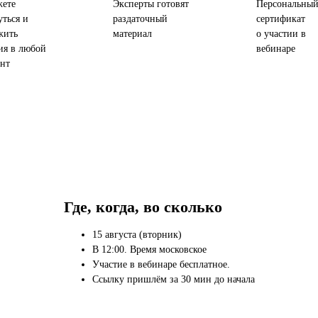
ете
Эксперты готовят
Персональны
уться и
раздаточный
сертификат
жить
материал
о участии в
ия в любой
вебинаре
нт
Где, когда, во сколько
15 августа (вторник)
В 12:00. Время московское
Участие в вебинаре бесплатное.
Ссылку пришлём за 30 мин до начала