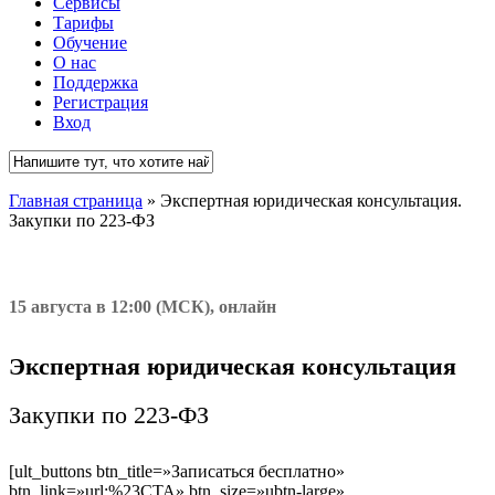
Сервисы
Тарифы
Обучение
О нас
Поддержка
Регистрация
Вход
Close
Главная страница
»
Экспертная юридическая консультация.
Search
Закупки по 223-ФЗ
15 августа в 12:00 (МСК), онлайн
Экспертная юридическая консультация
Закупки по 223-ФЗ
[ult_buttons btn_title=»Записаться бесплатно»
btn_link=»url:%23CTA» btn_size=»ubtn-large»