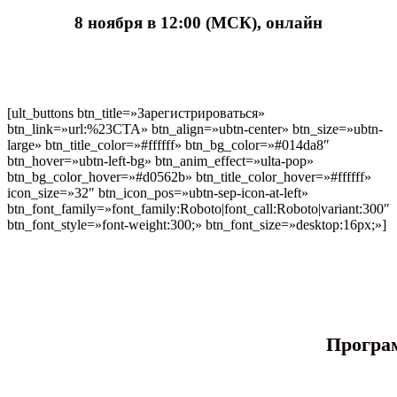
8 ноября в 12:00 (МСК), онлайн
[ult_buttons btn_title=»Зарегистрироваться»
btn_link=»url:%23CTA» btn_align=»ubtn-center» btn_size=»ubtn-
large» btn_title_color=»#ffffff» btn_bg_color=»#014da8″
btn_hover=»ubtn-left-bg» btn_anim_effect=»ulta-pop»
btn_bg_color_hover=»#d0562b» btn_title_color_hover=»#ffffff»
icon_size=»32″ btn_icon_pos=»ubtn-sep-icon-at-left»
btn_font_family=»font_family:Roboto|font_call:Roboto|variant:300″
btn_font_style=»font-weight:300;» btn_font_size=»desktop:16px;»]
Програ