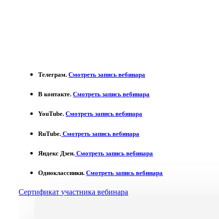
Телеграм
.
Смотреть запись вебинара
В контакте
.
Смотреть запись вебинара
YouTube.
Смотреть запись вебинара
RuTube.
Смотреть запись вебинара
Яндекс Дзен.
Смотреть запись вебинара
Одноклассники.
Смотреть запись вебинара
С
е
р
т
и
ф
и
к
а
т
у
ч
а
с
т
н
и
к
а
в
е
б
и
н
а
р
а