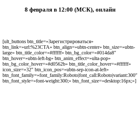
8 февраля в 12:00 (МСК), онлайн
[ult_buttons btn_title=»Зарегистрироваться»
btn_link=»url:%23CTA» btn_align=»ubtn-center» btn_size=»ubtn-
large» btn_title_color=»#ffffff» btn_bg_color=»#014da8″
btn_hover=»ubtn-left-bg» btn_anim_effect=»ulta-pop»
btn_bg_color_hover=»#d0562b» btn_title_color_hover=»#ffffff»
icon_size=»32″ btn_icon_pos=»ubtn-sep-icon-at-left»
btn_font_family=»font_family:Roboto|font_call:Roboto|variant:300″
btn_font_style=»font-weight:300;» btn_font_size=»desktop:16px;»]
ебинара