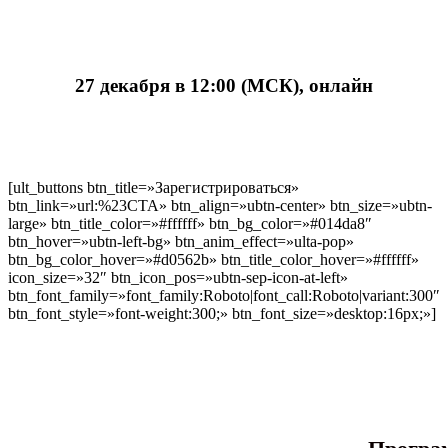
27 декабря в 12:00 (МСК), онлайн
[ult_buttons btn_title=»Зарегистрироваться»
btn_link=»url:%23CTA» btn_align=»ubtn-center» btn_size=»ubtn-
large» btn_title_color=»#ffffff» btn_bg_color=»#014da8″
btn_hover=»ubtn-left-bg» btn_anim_effect=»ulta-pop»
btn_bg_color_hover=»#d0562b» btn_title_color_hover=»#ffffff»
icon_size=»32″ btn_icon_pos=»ubtn-sep-icon-at-left»
btn_font_family=»font_family:Roboto|font_call:Roboto|variant:300″
btn_font_style=»font-weight:300;» btn_font_size=»desktop:16px;»]