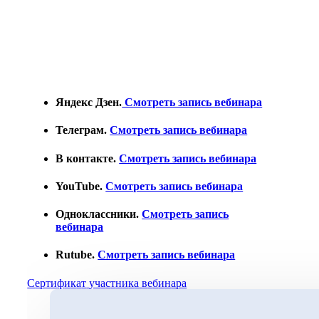
Яндекс Дзен.
Смотреть запись вебинара
Телеграм
.
Смотреть запись вебинара
В контакте
.
Смотреть запись вебинара
YouTube.
Смотреть запись вебинара
Одноклассники.
Смотреть запись
вебинара
Rutube
.
Смотреть запись вебинара
С
е
р
т
и
ф
и
к
а
т
у
ч
а
с
т
н
и
к
а
в
е
б
и
н
а
р
а