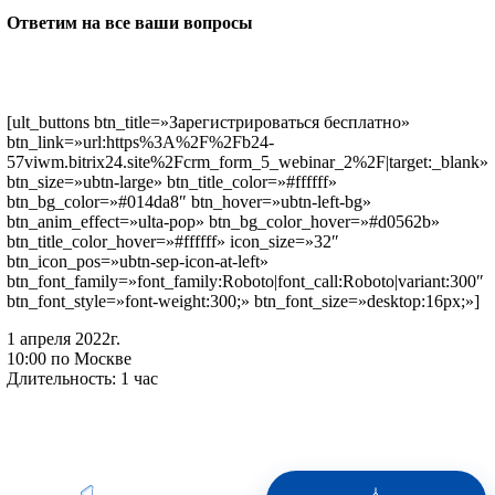
Ответим на все ваши вопросы
[ult_buttons btn_title=»Зарегистрироваться бесплатно»
btn_link=»url:https%3A%2F%2Fb24-
57viwm.bitrix24.site%2Fcrm_form_5_webinar_2%2F|target:_blank»
btn_size=»ubtn-large» btn_title_color=»#ffffff»
btn_bg_color=»#014da8″ btn_hover=»ubtn-left-bg»
btn_anim_effect=»ulta-pop» btn_bg_color_hover=»#d0562b»
btn_title_color_hover=»#ffffff» icon_size=»32″
btn_icon_pos=»ubtn-sep-icon-at-left»
btn_font_family=»font_family:Roboto|font_call:Roboto|variant:300″
btn_font_style=»font-weight:300;» btn_font_size=»desktop:16px;»]
1 апреля 2022г.
10:00 по Москве
Длительность: 1 час