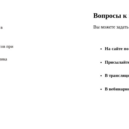
Вопросы к
Вы можете задать
 в
сов при
На сайте
по
чика
Присылайте
В трансляц
В вебинарн