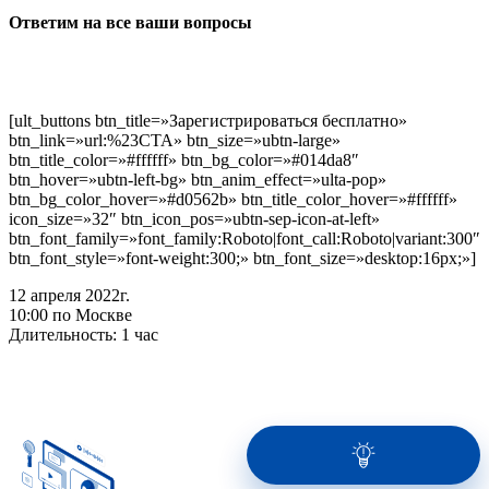
Ответим на все ваши вопросы
[ult_buttons btn_title=»Зарегистрироваться бесплатно»
btn_link=»url:%23CTA» btn_size=»ubtn-large»
btn_title_color=»#ffffff» btn_bg_color=»#014da8″
btn_hover=»ubtn-left-bg» btn_anim_effect=»ulta-pop»
btn_bg_color_hover=»#d0562b» btn_title_color_hover=»#ffffff»
icon_size=»32″ btn_icon_pos=»ubtn-sep-icon-at-left»
btn_font_family=»font_family:Roboto|font_call:Roboto|variant:300″
btn_font_style=»font-weight:300;» btn_font_size=»desktop:16px;»]
12 апреля 2022г.
10:00 по Москве
Длительность: 1 час