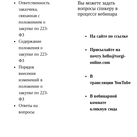
Вы можете задать
Ответственность
вопросы спикеру в
заказчика,
процессе вебинара
связанная с
положением о
закупке по 223-
ФЗ
На сайте
по ссылке
Содержание
положения о
Присылайте на
закупке по 223-
почту
hello@torgi-
ФЗ
online.com
Порядок
внесения
В
изменений в
трансляции
YouTube
положение о
закупке по 223-
В вебинарной
ФЗ
комнате
Ответы на
кликнув
сюда
вопросы