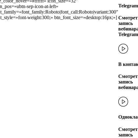
le_color_hover=»#ffffff» icon_size=»32″
Telegram
n_pos=»ubtn-sep-icon-at-left»
t_family=»font_family:Roboto|font_call:Roboto|variant:300″
t_style=»font-weight:300;» btn_font_size=»desktop:16px;»]
Смотрет
запись
вебинара
Telegram
В конта
Смотрет
запись
вебинар
Однокла
Смотрет
запись