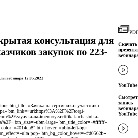
PDF
крытая консультация для
Скачать
азчиков закупок по 223-
презент
вебинар
лы вебинара 12.05.2022
YouTube
Смотрет
запись
ttons btn_title=»Заявка на сертификат участника
вебинара
ра» btn_link=»url:https%3A%2F%2Ftorgi-
YouTube
com%2Fzayavka-na-imennoy-sertifikat-uchastnika-
a%2F» btn_size=»ubtn-large» btn_title_color=»#ffffff»
_color=»#014da8″ btn_hover=»ubtn-left-bg»
im_effect=»ulta-pop» btn_bg_color_hover=»#d0562b»