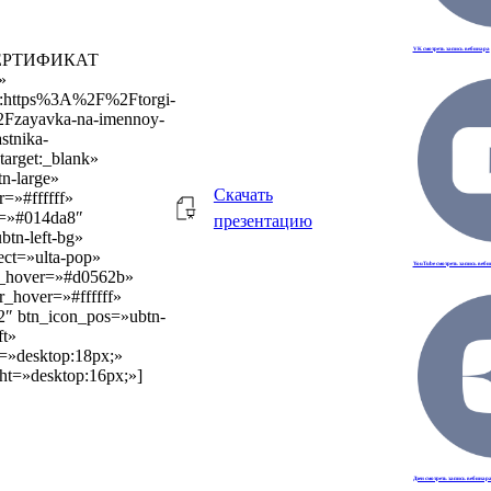
VK смотреть запись вебинара
»СЕРТИФИКАТ
»
l:https%3A%2F%2Ftorgi-
2Fzayavka-na-imennoy-
astnika-
target:_blank»
n-large»
Скачать
r=»#ffffff»
r=»#014da8″
презентацию
btn-left-bg»
ect=»ulta-pop»
YouTube смотреть запись веб
r_hover=»#d0562b»
or_hover=»#ffffff»
2″ btn_icon_pos=»ubtn-
ft»
e=»desktop:18px;»
ght=»desktop:16px;»]
Дзен смотреть запись вебинар