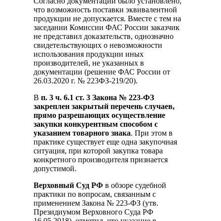
Согласно документации было установлено,
что возможность поставки эквивалентной
продукции не допускается. Вместе с тем на
заседании Комиссии ФАС России заказчик
не представил доказательств, однозначно
свидетельствующих о невозможности
использования продукции иных
производителей, не указанных в
документации (решение ФАС России от
26.03.2020 г. № 223ФЗ-219/20).
В
п. 3 ч. 6.1 ст. 3 Закона
№
223-ФЗ
закреплен закрытый перечень случаев,
прямо разрешающих осуществление
закупки конкурентным способом с
указанием товарного знака
. При этом в
практике существует еще одна закупочная
ситуация, при которой закупка товара
конкретного производителя признается
допустимой.
Верховный
Суд РФ
в обзоре судебной
практики по вопросам, связанным с
применением Закона № 223-ФЗ (утв.
Президиумом Верховного Суда РФ
16.05.2018), отметил, что указание в