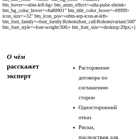
btn_hover=»ubtn-left-bg» btn_anim_effect=»ulta-pulse-shrink»
btn_bg_color_hover=»#a80901″ btn_title_color_hover=»#ffffff»
icon_size=»32″ btn_icon_pos=»ubtn-sep-icon-at-left»
btn_font_family=»font_family:Roboto|font_call:Roboto|variant:500″
btn_font_style=»font-weight:500;» btn_font_size=»desktop:20px;»]
О чём
расскажет
Расторжение
эксперт
договора по
соглашению
сторон
Односторонний
отказ
Риски,
последствия для