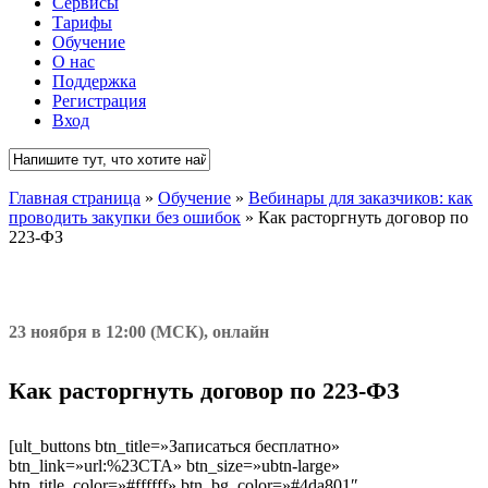
Сервисы
Тарифы
Обучение
О нас
Поддержка
Регистрация
Вход
Close
Главная страница
»
Обучение
»
Вебинары для заказчиков: как
Search
проводить закупки без ошибок
»
Как расторгнуть договор по
223-ФЗ
23 ноября в 12:00 (МСК), онлайн
Как расторгнуть договор по 223-ФЗ
[ult_buttons btn_title=»Записаться бесплатно»
btn_link=»url:%23CTA» btn_size=»ubtn-large»
btn_title_color=»#ffffff» btn_bg_color=»#4da801″