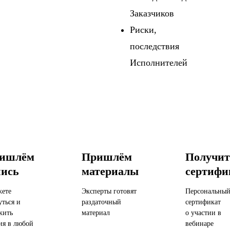
Заказчиков
Риски,
последствия
Исполнителей
ишлём
Пришлём
Получит
пись
материалы
сертифи
ете
Эксперты готовят
Персональны
уться и
раздаточный
сертификат
жить
материал
о участии в
ия в любой
вебинаре