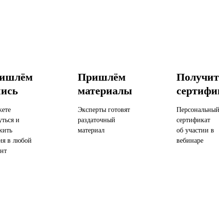
ишлём
Пришлём
Получит
пись
материалы
сертифи
ете
Эксперты готовят
Персональны
уться и
раздаточный
сертификат
жить
материал
об участии в
ия в любой
вебинаре
нт