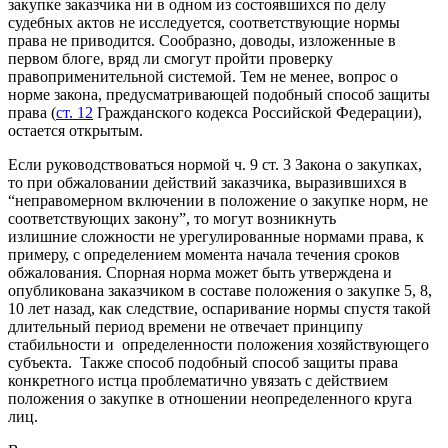
закупке заказчика ни в одном из состоявшихся по делу
судебных актов не исследуется, соответствующие нормы
права не приводится. Сообразно, доводы, изложенные в
первом блоге, вряд ли смогут пройти проверку
правоприменительной системой. Тем не менее, вопрос о
норме закона, предусматривающей подобный способ защиты
права (
ст. 12
Гражданского кодекса Российской Федерации),
остается открытым.
Если руководствоваться нормой ч. 9 ст. 3 Закона о закупках,
то при обжаловании действий заказчика, выразившихся в
“неправомерном включении в положение о закупке норм, не
соответствующих закону”, то могут возникнуть
излишние сложности не урегулированные нормами права, к
примеру, с определением момента начала течения сроков
обжалования. Спорная норма может быть утверждена и
опубликована заказчиком в составе положения о закупке 5, 8,
10 лет назад, как следствие, оспаривание нормы спустя такой
длительный период времени не отвечает принципу
стабильности и определенности положения хозяйствующего
субъекта. Также способ подобный способ защиты права
конкретного истца проблематично увязать с действием
положения о закупке в отношении неопределенного круга
лиц.