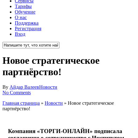
Сервисы
Тарифы
Обучение
О нас
Поддержка
Регистрация
Вход
Close
Search
Новое стратегическое
партнёрство!
By
Айдар Валеев
Новости
No Comments
Главная страница
»
Новости
»
Новое стратегическое
партнёрство!
Компания «ТОРГИ-ОНЛАЙН» подписала
соглашение о сотрудничестве с Институтом